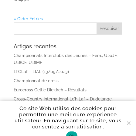
« Older Entries
Artigos recentes
Championnats Interclubs des Jeunes – Fém., U20JF,
U18CF, U16MF
LTCLaf – LIAL (13/05/2023)
Championnat de cross
Eurocross Celtic Diekirch – Résultats
Cross-Country international Le’h Laf – Dudelange,
Parc Lech – 15/01/2023
Ce site Web utilise des cookies pour
permettre une meilleure expérience
utilisateur. En naviguant sur le site, vous
Comentários recentes
consentez à son utilisation.
Ok