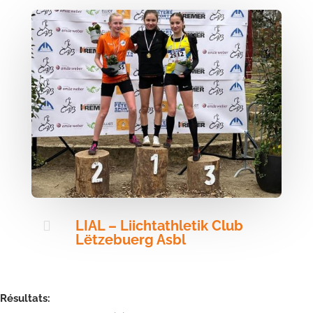
LIAL –
Liichtathletik Club

Lëtzebuerg Asbl
Résultats: